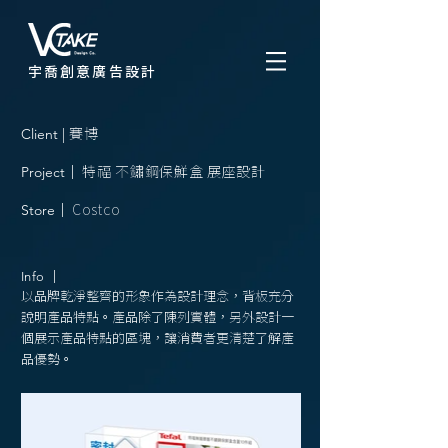
宇喬創意廣告設計
Client |
賽博
Project
｜
特福 不鏽鋼保鮮盒 展座設計
Store
｜
Costco
Info
｜
以品牌乾淨整齊的形象作為設計理念，背板充分
說明產品特點。產品除了陳列實體，另外設計一
個展示產品特點的區塊，讓消費者更清楚了解產
品優勢。