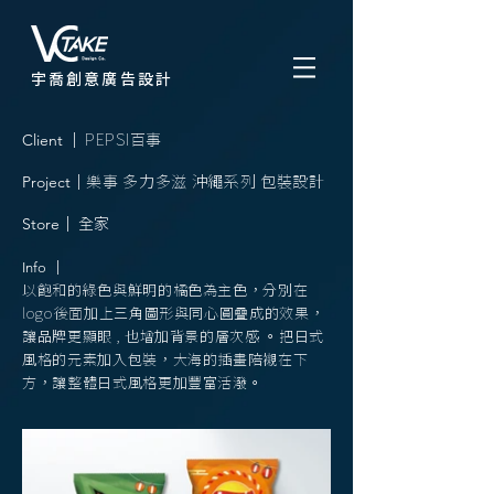
宇喬創意廣告設計
Client
｜
PEPSI百事
Project
｜
樂事 多力多滋 沖繩系列 包裝設計
Store
｜ 全家
Info
｜
以飽和的綠色與鮮明的橘色為主色，分別在
logo後面加上三角圖形與同心圓疊成的效果，
讓品牌更顯眼 , 也增加背景的層次感 。把日式
風格的元素加入包裝，大海的插畫陪襯在下
方，讓整體日式風格更加豐富活潑。