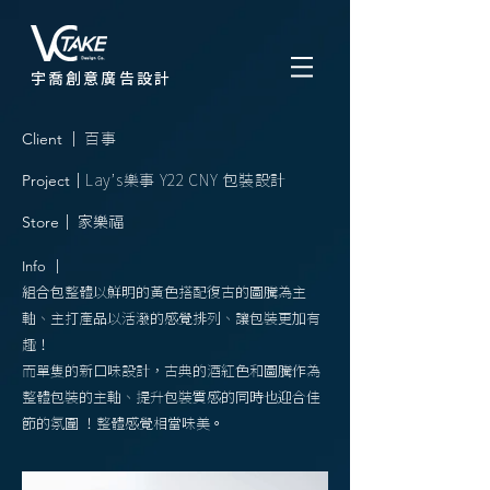
宇喬創意廣告設計
Client
｜
百事
Project
｜
Lay’s樂事 Y22 CNY 包裝設計
Store
｜ 家樂福
Info
｜
組合包
整體以鮮明的黃色搭配復古的圖騰為主
軸、主打產品以活潑的感覺排列、讓包裝更加有
趣！
​而單隻的新口味設計，古典的酒紅色和圖騰作為
整體包裝的主軸、提升包裝質感的同時也迎合佳
節的氛圍 ！整體感覺相當味美。