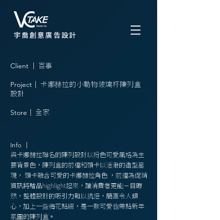
宇喬創意廣告設計
Client
｜
百事
Project
｜
卡娜赫拉的小動物玻璃杯陳列盒
設計
Store
｜
全家
Info
｜
與卡娜赫拉聯名的陳列設計以粉色可愛風格為主
要背景色，陳列盒的前檔和頭卡以活潑的造型呈
現， 頭卡融合可愛的卡娜赫拉角色 ，前擋為促銷
資訊將贈品highlight起來，讓消費者更能ㄧ目瞭
然，整體設計的吸引力難以抗拒，簡直令人傾
心，加上一些梅花點綴，是一款可愛也帶點新年
氛圍的陳列盒。