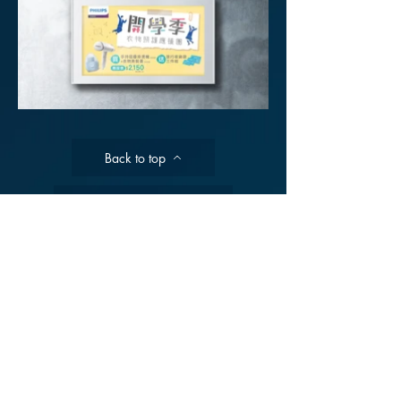
Back to top
Back to Graphic Design
Ｍ
onday to Friday 9:00-18:00
​宇喬創意廣告設計有限公司
105
台北市松山區南京東路四段126號9樓之1
vctake@vctake.com.tw
Tel :
02 2509 3000